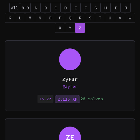
All
0-9
A
B
C
D
E
F
G
H
I
J
K
L
M
N
O
P
Q
R
S
T
U
V
W
X
Y
Z
ZyF3r
@Zyfer
26 solves
2,115 XP
Lv.22
ZE